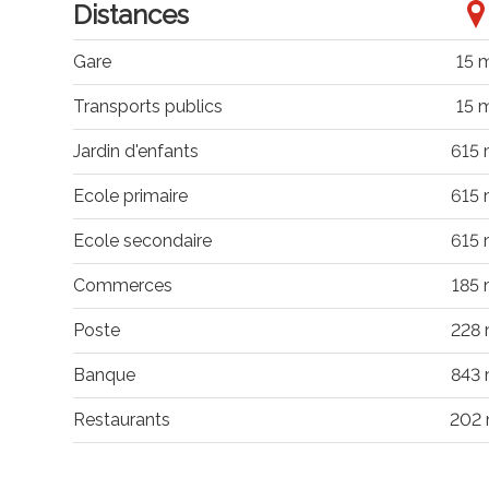
Distances
Gare
15 
Transports publics
15 
Jardin d'enfants
615
Ecole primaire
615
Ecole secondaire
615
Commerces
185
Poste
228
Banque
843
Restaurants
202