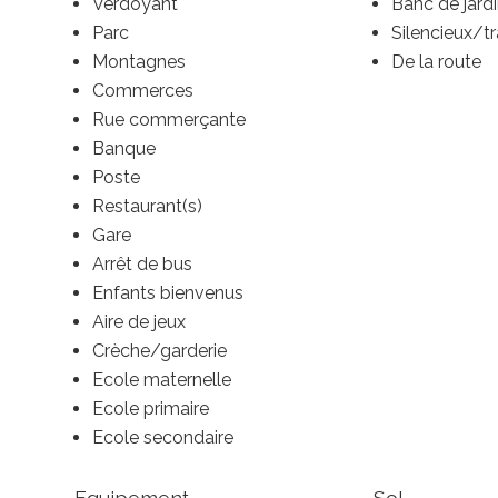
Verdoyant
Banc de jard
Parc
Silencieux/tr
Montagnes
De la route
Commerces
Rue commerçante
Banque
Poste
Restaurant(s)
Gare
Arrêt de bus
Enfants bienvenus
Aire de jeux
Crèche/garderie
Ecole maternelle
Ecole primaire
Ecole secondaire
Equipement
Sol