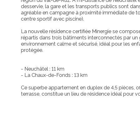
région du Val-de-Ruz. À mi-distance de Neuchâtel e
desservie, la gare et les transports publics sont da
agréable en campagne à proximité immédiate de t
centre sportif avec piscine).
La nouvelle résidence certifiée Minergie se compo
répartis dans trois bâtiments interconnectés par u
environnement calme et sécurisé, idéal pour les enfan
protégée.
- Neuchâtel : 11 km
- La Chaux-de-Fonds : 13 km
Ce superbe appartement en duplex de 4,5 pièces, o
terrasse, constitue un lieu de résidence idéal pour vo