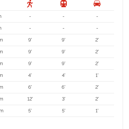
m
-
-
-
m
-
-
-
 m
9'
9'
2'
 m
9'
9'
2'
 m
9'
9'
2'
 m
4'
4'
1'
 m
6'
6'
2'
 m
12'
3'
2'
 m
5'
5'
1'