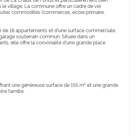
t de La Chaux de Fonds et particulièrement bien
ns le village. La commune offre un cadre de vie
outes commodités (commerces, école primaire,
se de 18 appartements et d'une surface commerciale,
n garage souterrain commun. Située dans un
ts, elle offre la convivialité d'une grande place
ffrant une généreuse surface de 155 m² et une grande
tre famille.