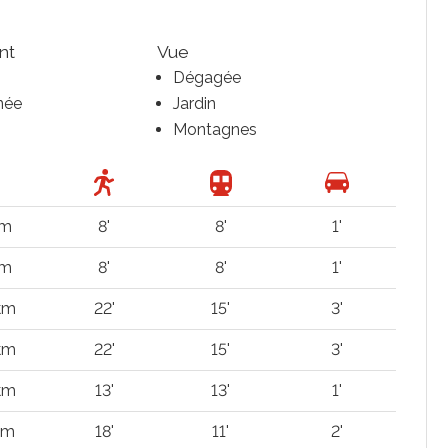
nt
Vue
Dégagée
née
Jardin
Montagnes
 m
8'
8'
1'
 m
8'
8'
1'
km
22'
15'
3'
km
22'
15'
3'
 km
13'
13'
1'
km
18'
11'
2'