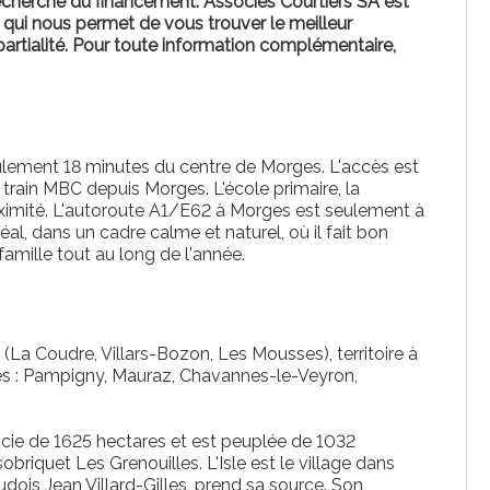
echerche du financement. Associés Courtiers SA est
 qui nous permet de vous trouver le meilleur
rtialité.
Pour toute information complémentaire,
eulement 18 minutes du centre de Morges. L'accès est
train MBC depuis Morges. L'école primaire, la
oximité. L'autoroute A1/E62 à Morges est seulement à
éal, dans un cadre calme et naturel, où il fait bon
famille tout au long de l'année.
a Coudre, Villars-Bozon, Les Mousses), territoire à
es : Pampigny, Mauraz, Chavannes-le-Veyron,
rficie de 1625 hectares et est peuplée de 1032
obriquet Les Grenouilles. L'Isle est le village dans
udois Jean Villard-Gilles, prend sa source. Son