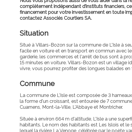
Nous vous proposons aussi de vous aider dans la r
complètement indépendant d’instituts financiers, ce
financement pour votre investissement en toute impa
contactez Associés Courtiers SA.
Situation
Situé à Villars-Bozon sur la commune de L'Isle à s
facile en voiture et en transport en commun avec le 
garderie, les commerces et l'arrêt de bus sont à pr
15 minutes en voiture. Villars-Bozon est un village id
vivre, vous pourrez profiter des longues balades en 
Commune
La commune de L'Isle est composée de 3 hameaux (L
la forme d'un croissant, est entourée de 7 commun
Cuarnens, Mont-la-Ville, L'Abbaye et Montricher.
Située à environ 664 m d'altitude, L'Isle a une supe
habitants. Le nom des habitants est Les Islois et le s
lequel la rivière La Venoge, célébrée par le poète va