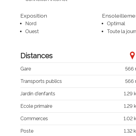
Exposition
Ensoleilleme
Nord
Optimal
Ouest
Toute la jour
Distances
Gare
566
Transports publics
566
Jardin d'enfants
1.29 
Ecole primaire
1.29 
Commerces
1.02
Poste
1.32 