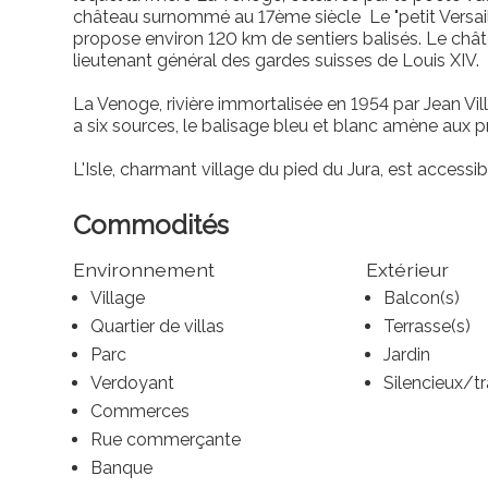
château surnommé au 17ème siècle Le "petit Versaille
propose environ 120 km de sentiers balisés. Le chât
lieutenant général des gardes suisses de Louis XIV.
La Venoge, rivière immortalisée en 1954 par Jean Vill
a six sources, le balisage bleu et blanc amène aux p
L'Isle, charmant village du pied du Jura, est access
Commodités
Environnement
Extérieur
Village
Balcon(s)
Quartier de villas
Terrasse(s)
Parc
Jardin
Verdoyant
Silencieux/tr
Commerces
Rue commerçante
Banque