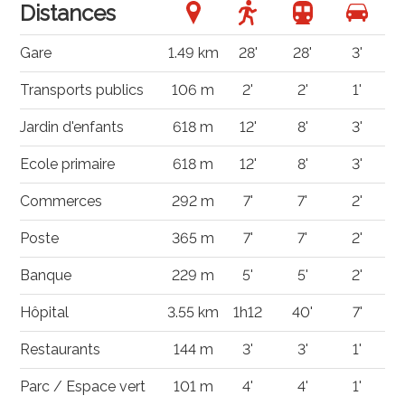
Distances
Gare
1.49 km
28'
28'
3'
Transports publics
106 m
2'
2'
1'
Jardin d'enfants
618 m
12'
8'
3'
Ecole primaire
618 m
12'
8'
3'
Commerces
292 m
7'
7'
2'
Poste
365 m
7'
7'
2'
Banque
229 m
5'
5'
2'
Hôpital
3.55 km
1h12
40'
7'
Restaurants
144 m
3'
3'
1'
Parc / Espace vert
101 m
4'
4'
1'