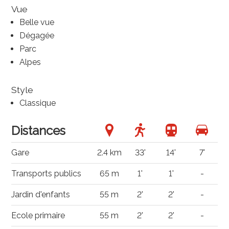
Vue
Belle vue
Dégagée
Parc
Alpes
Style
Classique
Distances
Gare
2.4 km
33'
14'
7'
Transports publics
65 m
1'
1'
-
Jardin d'enfants
55 m
2'
2'
-
Ecole primaire
55 m
2'
2'
-