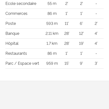
Ecole secondaire
55 m
2'
2'
-
Commerces
86 m
1'
1'
-
Poste
593 m
11'
6'
2'
Banque
2.11 km
28'
12'
4'
Hôpital
1.7 km
28'
19'
4'
Restaurants
86 m
1'
1'
-
Parc / Espace vert
959 m
15'
9'
3'