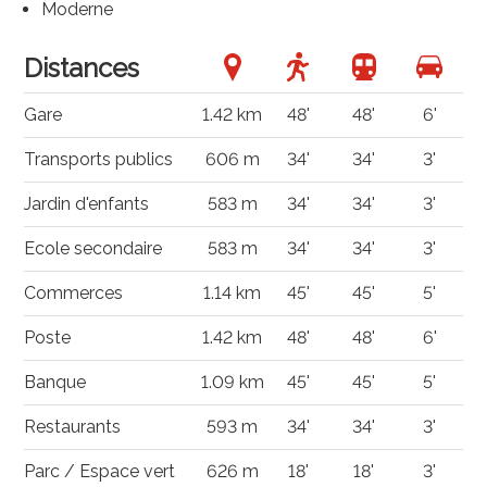
Moderne
Distances
Gare
1.42 km
48'
48'
6'
Transports publics
606 m
34'
34'
3'
Jardin d'enfants
583 m
34'
34'
3'
Ecole secondaire
583 m
34'
34'
3'
Commerces
1.14 km
45'
45'
5'
Poste
1.42 km
48'
48'
6'
Banque
1.09 km
45'
45'
5'
Restaurants
593 m
34'
34'
3'
Parc / Espace vert
626 m
18'
18'
3'